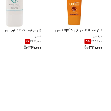
کرم ضد افتاب رنگی spf30 فیس
دوکس
ثمین
345,000
348,400
1
%
5
%
340,000
330,000