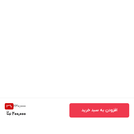
230,000
13
%
افزودن به سبد خرید
200,000