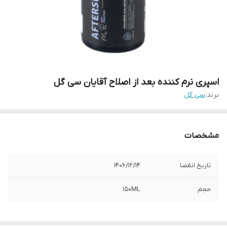
اسپری نرم کننده بعد از اصلاح آقایان سی گل
برند:
سی گل
مشخصات
تاریخ انقضا
1406/12/14
حجم
150ML