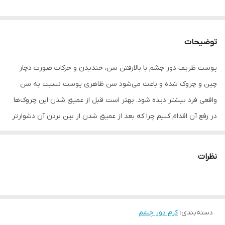
توضیحات
پوست ظریف دور چشم با بالارفتن سن، خندیدن و حرکات صورت دچار
چین و چروک شده و باعث می‌شود سن ظاهری پوست نسبت به سن
واقعی فرد بیشتر دیده شود. بهتر است قبل از عمیق شدن این چروک‌ها
در رفع آن اقدام کنیم چرا که بعد از عمیق شدن از بین بردن آن دشوارتر
می‌شود. کرم اکتیزوم دور چشم فیس دوکس، کرم تخصصی ضد پیری
پوست و جوانساز است. این کرم از تجمع مایعات در ناحیه اطراف چشم
نظرات
جلوگیری کرده و مانع از ایجاد پف دور چشم می‌گرد
دسته‌بندی
:
کرم دور چشم