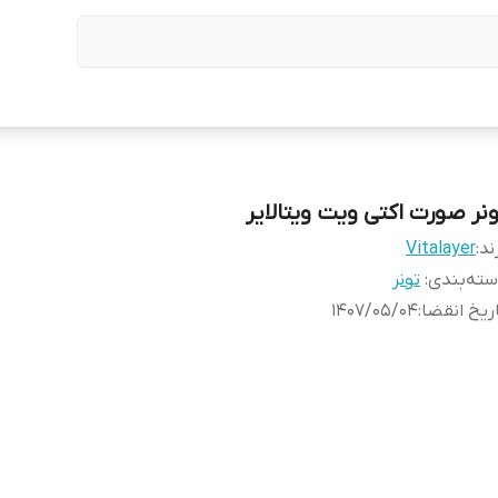
ونر صورت اکتی ویت ویتالایر
ند:
Vitalayer
ته‌بندی
:
تونر
ریخ انقضا
:
1407/05/04