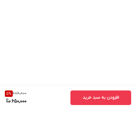
686,800
5
%
افزودن به سبد خرید
650,000