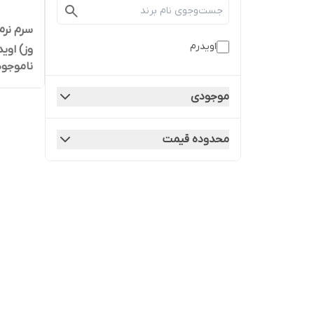
سرم نرم
اویدرم
وز) او
ناموجود
آسیب د
موجودی
محدوده قیمت