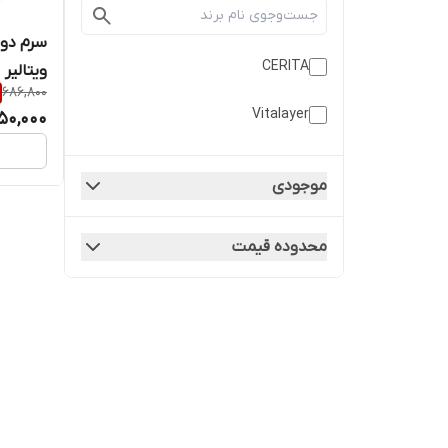
سرم دور
CERITA
ویتالیر
686,800
Vitalayer
50,000
موجودی
محدوده قیمت