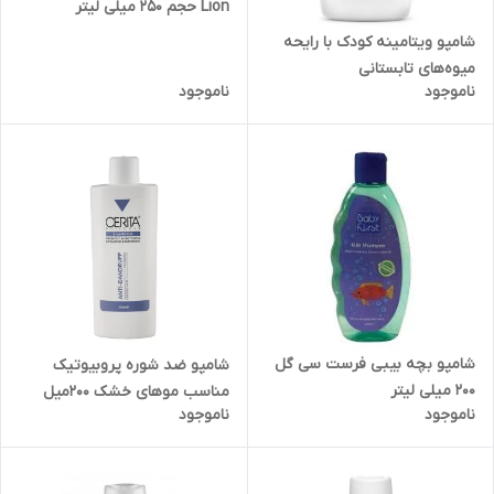
Lion حجم 250 میلی لیتر
شامپو ویتامینه کودک با رایحه
میوه‌های تابستانی
ناموجود
ناموجود
شامپو بچه بیبی فرست سی گل
شامپو ضد شوره پروبیوتیک
۲۰۰ میلی لیتر
مناسب موهای خشک 200میل
ناموجود
ناموجود
سریتا