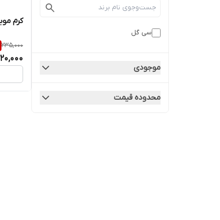
کرم موب
سی گل
235,000
20,000
موجودی
محدوده قیمت