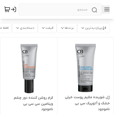
پربازدیدترین
برندها
قیمت
دسته‌بندی
فقط م
ژل شوینده ملایم پوست خیلی
کرم روشن کننده دور چشم
خشک و آتوپیک سی بی
ویتامین سی سی بی
ناموجود
ناموجود