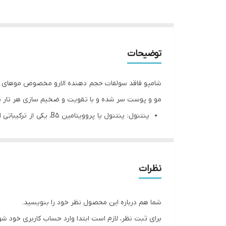
توضیحات
شامپو فاقد سولفات حجم دهنده الارو مخصوص موهای ن
مو و پوست سر شده و با تقویت و ضخیم سازی هر تار مو، 
پنتنول: پنتنول یا پ
موجود در بازار که خاصیت مرطوب کنندگی و نرم کنندگ
مرطوب نگه داشتن موها، موجب نرم شدن و تقویت 
نظرات
دلیل غنی بودن از انواع ویتامین‌ها تاثیر به سزایی
‌B موجود در روغن جوانه گندم به افزایش گردش خون در ناحیه سر کمک کرده و در واقع می‌تواند رشد موهای جدید را تقویت کند.
شما هم درباره این محصول نظر خود را بنویسید.
برای ثبت نظر، لازم است ابتدا وارد حساب کاربری خود شو