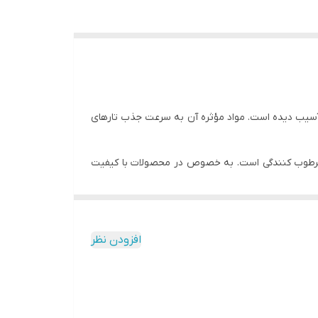
سیب دیده است. مواد مؤثره آن به سرعت جذب تارهای
 دارای خاصیت مرطوب کنندگی است. به خصوص در محصولات با کیفیت
د؟ همان‌طور که گفتیم ترکیب پنتنول در شامپو علاوه بر
E و اسید لینولئیک است. این روغن سرشار از مواد مغذی است که از گیاه گندم گرفته شده است و به
افزودن نظر
 موهای نازک ممکن است غیر منطقی به نظر برسد، ویتامین