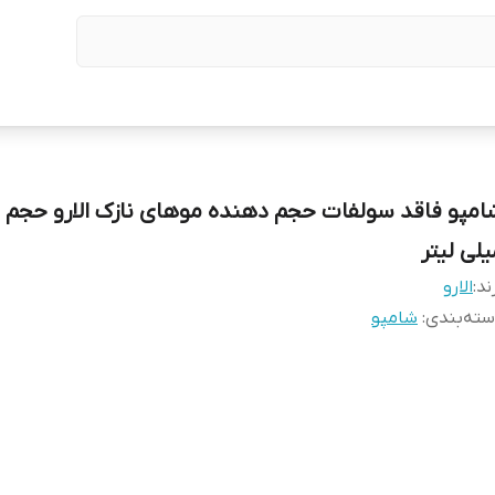
یلی لیتر
ند:
الارو
ته‌بندی
:
شامپو