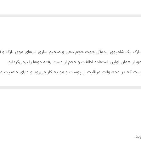
ازک یک شامپوی ایده‌آل جهت حجم دهی و ضخیم سازی تارهای موی نازک و آ
از همان اولین استفاده لطافت و حجم از دست رفته موها را برمی‌گرداند.
روویتامین B5، یکی از ترکیباتی است که در محصولات مراقبت از پوست و مو به کار می‌رود و
ی دارند این ترکیب وجود دارد. اما ببینیم این ترکیب چه فوایدی برای مو دار
مو می‌شود.
روغن جوانه گندم: روغن جوانه گندم سرشار از اسیدهای چرب غیر اشباع، ویتامین 
 در حجم دادن به موها و ترمیم آن‌ها دارد. در حالی که استفاده از روغن روی
ید.