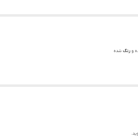
ه و
رنگ
شده
ید.