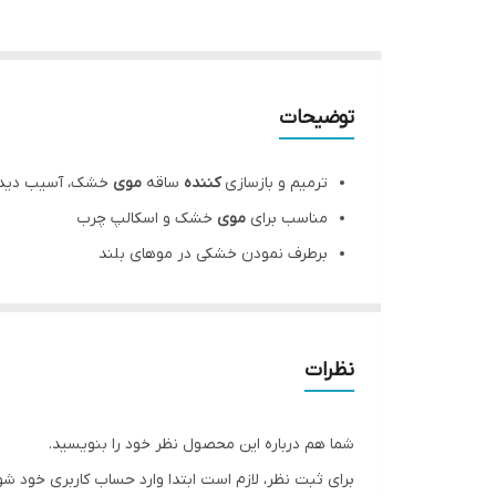
توضیحات
ترمیم و بازسازی
کننده
ساقه
موی
خشک، آسیب دید
مناسب برای
موی
خشک و اسکالپ چرب
برطرف نمودن خشکی در موهای بلند
دارای اثر محافظت در برابر حرارت
تثبیت
رنگ
در موهای
رنگ
شده
تنظیم
و کنترل چربی پوست سر
نظرات
تغذیه و تقویت
کننده
موها
موثر در تثبیت
رنگ مو
شما هم درباره این محصول نظر خود را بنویسید.
برای ثبت نظر، لازم است ابتدا وارد حساب کاربری خود شو