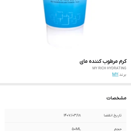
کرم مرطوب کننده مای
MY RICH HYDRATING
برند:
MY
مشخصات
تاریخ انقضا
1407/03/18
حجم
50ML