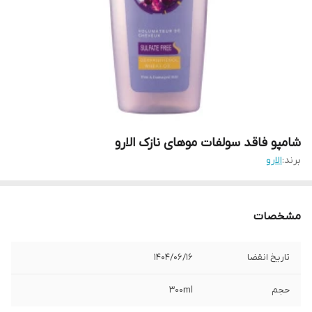
شامپو فاقد سولفات موهای نازک الارو
برند:
الارو
مشخصات
تاریخ انقضا
1404/06/16
حجم
300ml