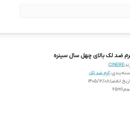
رم ضد لک بالای چهل سال سینره
ند:
CINERE
ته‌بندی
:
کرم ضد لک
ریخ انقضا
:
1405/12/08
جم
:
65ml