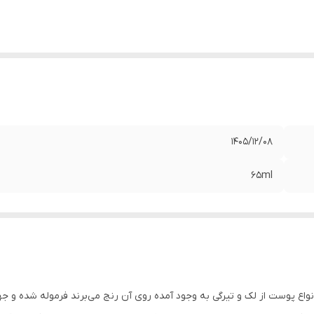
1405/12/08
65ml
سینره برای خانم‌ها و آقایان بالای 40 سال با انواع پوست از لک و تیرگی به وجود آمده روی آن رنج می‌