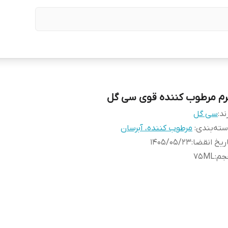
رم مرطوب کننده قوی سی گل
ند:
سی گل
ته‌بندی
:
مرطوب کننده، آبرسان
ریخ انقضا
:
1405/05/23
جم
:
75ML