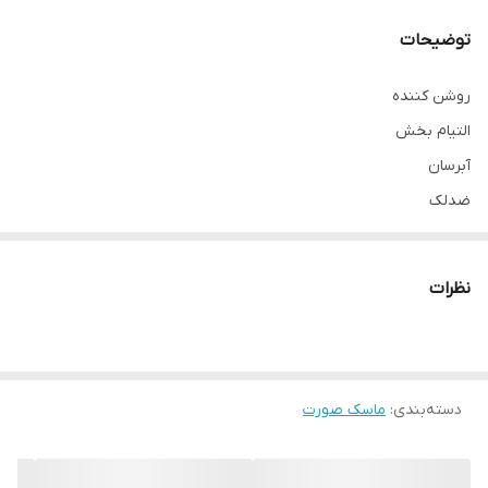
توضیحات
روشن کننده
التیام بخش
آبرسان
ضدلک
ضدالتهاب
نرم کننده پوست
نظرات
کمک به جوانسازی پوست
ضدچروک
خنک کننده
دسته‌بندی
:
رفع افتادگی پوست
ماسک صورت
بدون ایجاد حساسیت
آرام‌بخش پوست