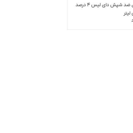
لوسیون ضد شپش دای لیس 4 درصد